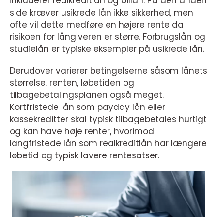
inkluderer realkreditlån og billån. På den anden
side kræver usikrede lån ikke sikkerhed, men
ofte vil dette medføre en højere rente da
risikoen for långiveren er større. Forbrugslån og
studielån er typiske eksempler på usikrede lån.
Derudover varierer betingelserne såsom lånets
størrelse, renten, løbetiden og
tilbagebetalingsplanen også meget.
Kortfristede lån som payday lån eller
kassekreditter skal typisk tilbagebetales hurtigt
og kan have høje renter, hvorimod
langfristede lån som realkreditlån har længere
løbetid og typisk lavere rentesatser.