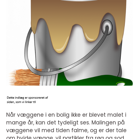
Når væggene i en bolig ikke er blevet malet i
mange år, kan det tydeligt ses. Malingen på
væggene vil med tiden falme, og er der tale
om hvide vægge, vil partikler fra røg og sod