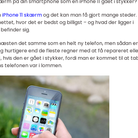
kærm på din smartphone som en iPhone 11 gået i stykker?
n
iPhone 11 skærm
og det kan man få gjort mange steder.
tet, hvor det er bedst og billigst – og hvad der ligger i
befinder sig.
 næsten det samme som en helt ny telefon, men sådan er
e og hurtigere end de fleste regner med at få repareret ell
, hvis den er gået i stykker, fordi man er kommet til at ta
ens telefonen var i lommen.