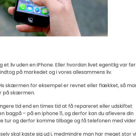
ig et liv uden en iPhone. Eller hvordan livet egentlig var før
indtog på markedet og i vores allesammens liv.
 hvis skærmen for eksempel er revnet eller flækket, så ma
tår på skærmen.
gere tid end en times tid at få repareret eller udskiftet
bagpå – på en iphone 11, og derfor kan du aflevere din
lle tur og derfor komme tilbage og få telefonen med vide
 selv skal kaste sig ud i, medmindre man har meget stor v