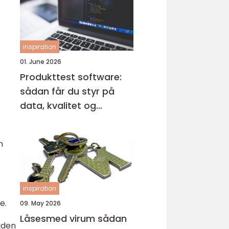
inspiration
01. June 2026
Produkttest software:
sådan får du styr på
data, kvalitet og
automatisering
n
inspiration
re.
09. May 2026
Låsesmed virum sådan
iden