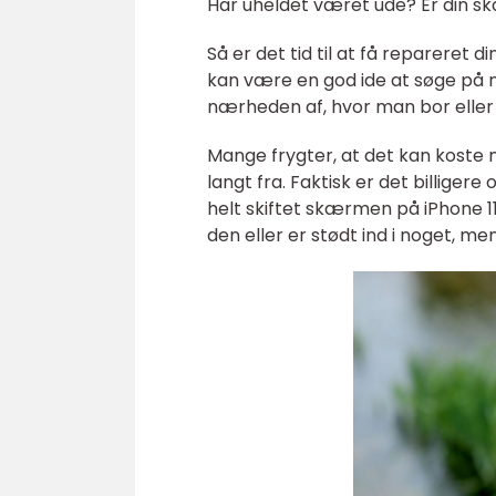
Har uheldet været ude? Er din s
Så er det tid til at få repareret di
kan være en god ide at søge på net
nærheden af, hvor man bor eller 
Mange frygter, at det kan koste
langt fra. Faktisk er det billiger
helt skiftet skærmen på iPhone 11
den eller er stødt ind i noget, m