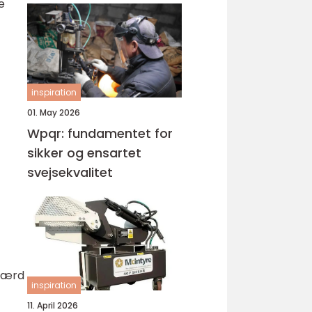
e
inspiration
01. May 2026
Wpqr: fundamentet for
sikker og ensartet
svejsekvalitet
 værd
inspiration
11. April 2026