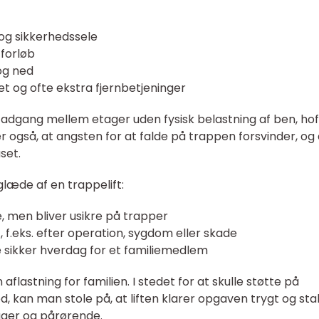
og sikkerhedssele
 forløb
og ned
 og ofte ekstra fjernbetjeninger
r adgang mellem etager uden fysisk belastning af ben, ho
 også, at angsten for at falde på trappen forsvinder, og 
set.
glæde af en trappelift:
e, men bliver usikre på trapper
 f.eks. efter operation, sygdom eller skade
 sikker hverdag for et familiemedlem
aflastning for familien. I stedet for at skulle støtte på
, kan man stole på, at liften klarer opgaven trygt og stab
uger og pårørende.