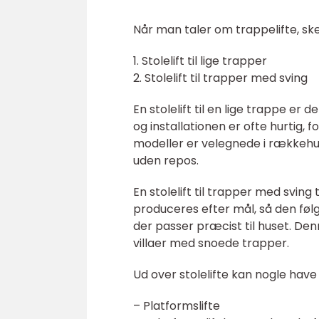
Når man taler om trappelifte, ske
1. Stolelift til lige trapper
2. Stolelift til trapper med sving
En stolelift til en lige trappe er
og installationen er ofte hurtig, f
modeller er velegnede i rækkehus
uden repos.
En stolelift til trapper med svin
produceres efter mål, så den følg
der passer præcist til huset. D
villaer med snoede trapper.
Ud over stolelifte kan nogle hav
– Platformslifte