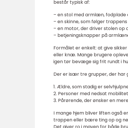
består typisk af:
– en stol med armlæn, fodplade 
– en skinne, som følger trappens
– en motor, der driver stolen op 
– betjeningsknapper på armlænet
Formålet er enkelt: at give sikke
eller knæ. Mange brugere oplever
igen tør bevæge sig frit rundt i hu
Der er især tre grupper, der har 
1. Ældre, som stadig er selvhjulpn
2. Personer med nedsat mobilitet,
3. Pårørende, der ønsker en mere
I mange hjem bliver liften også en 
trappen eller bære ting op og ned
Det giver ro i maven for både br