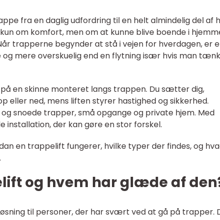
ppe fra en daglig udfordring til en helt almindelig del af 
e kun om komfort, men om at kunne blive boende i hjemm
 Når trapperne begynder at stå i vejen for hverdagen, er 
re og mere overskuelig end en flytning især hvis man tæn
er på en skinne monteret langs trappen. Du sætter dig,
op eller ned, mens liften styrer hastighed og sikkerhed.
ge og snoede trapper, små opgange og private hjem. Med
le installation, der kan gøre en stor forskel.
an en trappelift fungerer, hvilke typer der findes, og hv
.
lift og hvem har glæde af den
øsning til personer, der har svært ved at gå på trapper.