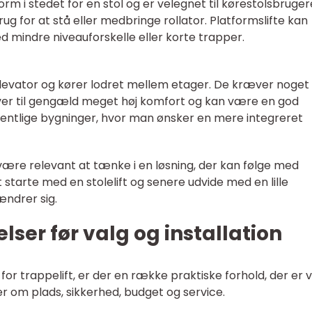
orm i stedet for en stol og er velegnet til kørestolsbruger
 for at stå eller medbringe rollator. Platformslifte kan
ed mindre niveauforskelle eller korte trapper.
e elevator og kører lodret mellem etager. De kræver noget
iver til gengæld meget høj komfort og kan være en god
ffentlige bygninger, hvor man ønsker en mere integreret
være relevant at tænke i en løsning, der kan følge med
tarte med en stolelift og senere udvide med en lille
ændrer sig.
lser før valg og installation
or trappelift, er der en række praktiske forhold, der er
r om plads, sikkerhed, budget og service.