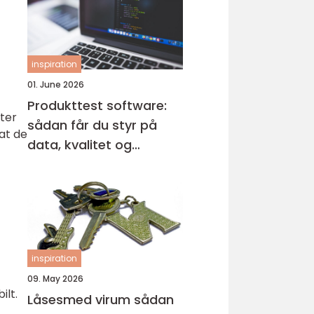
inspiration
01. June 2026
Produkttest software:
fter
sådan får du styr på
at de
data, kvalitet og
automatisering
inspiration
09. May 2026
ilt.
Låsesmed virum sådan