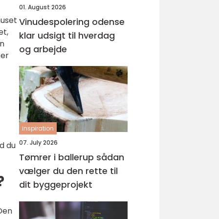
01. August 2026
huset
Vinudespolering odense
et,
klar udsigt til hverdag
en
og arbejde
ker
inspiration
07. July 2026
ad du
Tømrer i ballerup sådan
vælger du den rette til
?
dit byggeprojekt
 Den