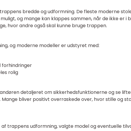
 trappens bredde og udformning. De fleste moderne stole
som muligt, og mange kan klappes sammen, når de ikke er i b
nge, hvor andre også skal kunne bruge trappen.
sning, og moderne modeller er udstyret med:
d forhindringer
les rolig
andøren detaljeret om sikkerhedsfunktionerne og se lifte
. Mange bliver positivt overraskede over, hvor stille og sta
 af trappens udformning, valgte model og eventuelle tilva