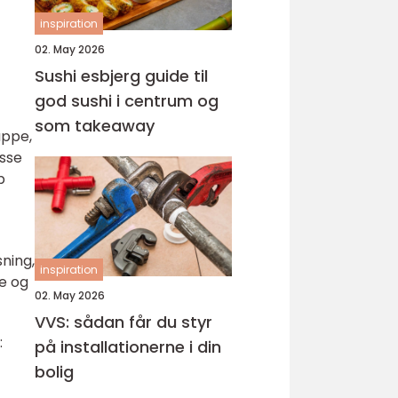
inspiration
02. May 2026
Sushi esbjerg guide til
god sushi i centrum og
som takeaway
appe,
isse
p
sning,
inspiration
e og
02. May 2026
VVS: sådan får du styr
:
på installationerne i din
bolig