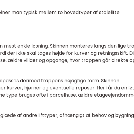
lner man typisk mellem to hovedtyper af stolelifte:
 den mest enkle løsning. Skinnen monteres langs den lige tr
ordi der ikke skal tages højde for kurver og retningsskift. D
e, ældre villaer og opgange, hvor trappen går direkte o
g tilpasses derimod trappens nøjagtige form. Skinnen
er kurver, hjørner og eventuelle reposer. Her får du en lø
enne type bruges ofte i parcelhuse, ældre etageejendomm
e glæde af andre lifttyper, afhængigt af behov og bygning