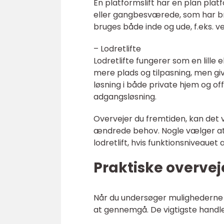
En platformslift har en plan platf
eller gangbesværede, som har brug
bruges både inde og ude, f.eks. v
– Lodretlifte
Lodretlifte fungerer som en lill
mere plads og tilpasning, men g
løsning i både private hjem og o
adgangsløsning.
Overvejer du fremtiden, kan det 
ændrede behov. Nogle vælger at s
lodretlift, hvis funktionsniveauet 
Praktiske overveje
Når du undersøger mulighederne f
at gennemgå. De vigtigste handle