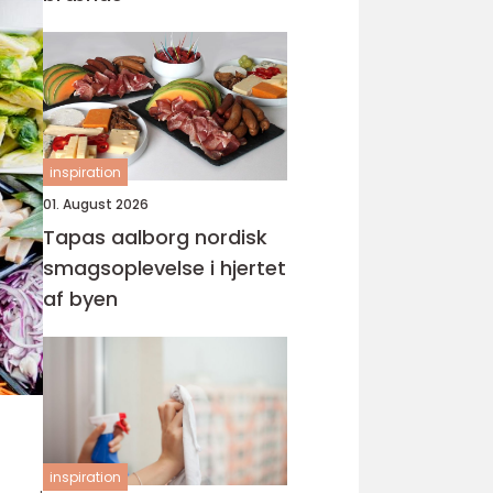
inspiration
01. August 2026
Tapas aalborg nordisk
smagsoplevelse i hjertet
af byen
inspiration