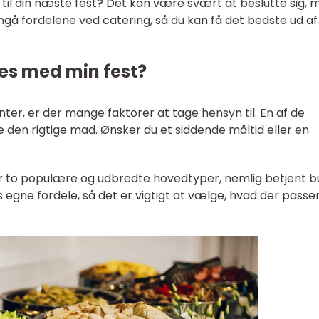
til din næste fest? Det kan være svært at beslutte sig, m
emgå fordelene ved catering, så du kan få det bedste ud af 
es med min fest?
ter, er der mange faktorer at tage hensyn til. En af de
e den rigtige mad. Ønsker du et siddende måltid eller en
der to populære og udbredte hovedtyper, nemlig betjent b
egne fordele, så det er vigtigt at vælge, hvad der passer 