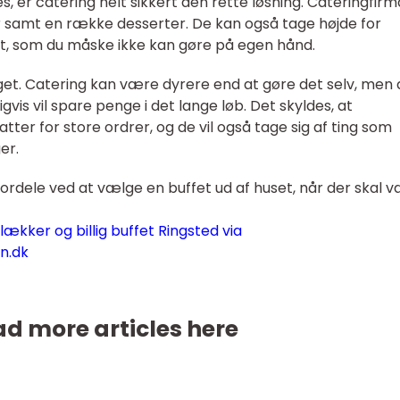
er catering helt sikkert den rette løsning. Cateringfirm
r samt en række desserter. De kan også tage højde for
et, som du måske ikke kan gøre på egen hånd.
get. Catering kan være dyrere end at gøre det selv, men 
igvis vil spare penge i det lange løb. Det skyldes, at
tter for store ordrer, og de vil også tage sig af ting som
er.
rdele ved at vælge en buffet ud af huset, når der skal 
lækker og billig buffet Ringsted via
n.dk
d more articles here