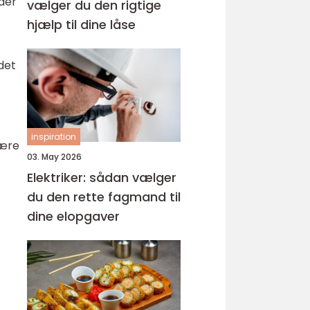
aer
vælger du den rigtige
hjælp til dine låse
det
inspiration
være
03. May 2026
Elektriker: sådan vælger
du den rette fagmand til
dine elopgaver