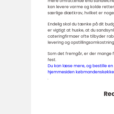
mere omfattende end sandwiches, 
kan levere varme og kolde rette
særlige diætkrav, hvilket er nog
Endelig skal du tænke på dit bud
er vigtigt at huske, at du sandsynl
cateringfirmaer ofte tilbyder raba
levering og opstillingsomkostning
Som det fremgår, er der mange fo
fest.
Du kan læse mere, og bestille en 
hjemmesiden købmandenskøkke
.
Rea