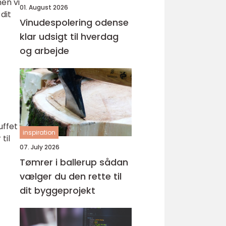
en vi
01. August 2026
dit
Vinudespolering odense
klar udsigt til hverdag
og arbejde
uffet
inspiration
til
07. July 2026
Tømrer i ballerup sådan
vælger du den rette til
dit byggeprojekt