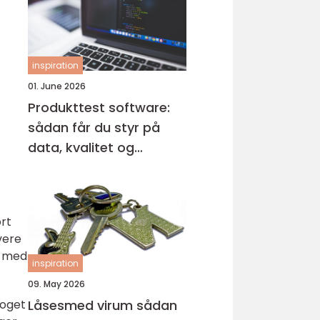
inspiration
01. June 2026
Produkttest software:
sådan får du styr på
data, kvalitet og
automatisering
ort
vere
e med
inspiration
09. May 2026
noget
Låsesmed virum sådan