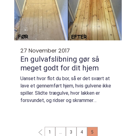
27 November 2017
En gulvafslibning gør så
meget godt for dit hjem
Uanset hvor flot du bor, så er det svært at
lave et gennemført hjem, hvis gulvene ikke
spiller. Slidte trægulve, hvor lakken er
forsvundet, og ridser og skrammer
skæmmer det ydre, er ikke så fede at se på.
S...
1
…
3
4
5