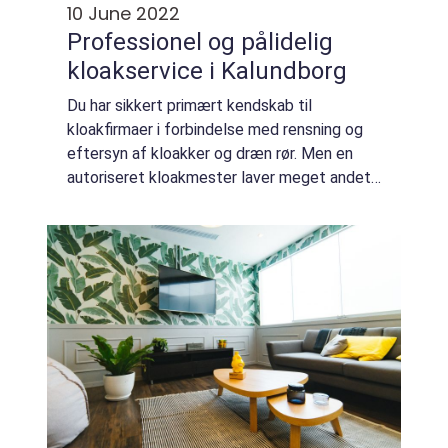
10 June 2022
Professionel og pålidelig
kloakservice i Kalundborg
Du har sikkert primært kendskab til
kloakfirmaer i forbindelse med rensning og
eftersyn af kloakker og dræn rør. Men en
autoriseret kloakmester laver meget andet
og mere end blot suge slam og rense
kloakker. Lad din kloakmester hj&...