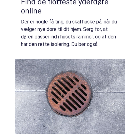
Find de flotteste yderdøre
online
Der er nogle få ting, du skal huske på, når du
vælger nye døre til dit hjem. Sørg for, at
døren passer ind i husets rammer, og at den
har den rette isolering. Du bør også
undersøge, om døren har
sikkerhedsfunktioner, f.eks. en lås eller en
lås. Hvis ...