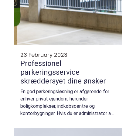
23 February 2023
Professionel
parkeringsservice
skræddersyet dine ønsker
En god parkeringsløsning er afgørende for
enhver privat ejendom, herunder
boligkomplekser, indkøbscentre og
kontorbygninger. Hvis du er administrator af
en sådan ejendom, kan en professionel
parkeringsservice hjælpe dig med at løse
parkeringsprobleme...