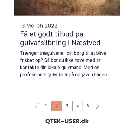
13 March 2022
Få et godt tilbud på
gulvafslibning i Næstved
Trænger trægulvene i din bolig til at blive
frisket op? Så bør du ikke tøve med at
kontakte din lokale gulvmand. Med en
professionel gulvsliber på opgaven har du
nemlig garanti for et både smukt og
holdbart resultat. Og er du bosat i den
sydlige del ...
1
2
3
4
5
QTEK-USER.
dk