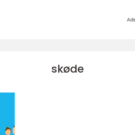
Ad
skøde