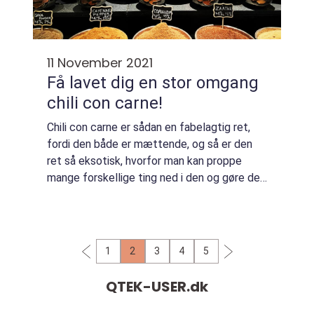
11 November 2021
Få lavet dig en stor omgang
chili con carne!
Chili con carne er sådan en fabelagtig ret,
fordi den både er mættende, og så er den
ret så eksotisk, hvorfor man kan proppe
mange forskellige ting ned i den og gøre den
meget stærk eller bare, så den ...
1
2
3
4
5
QTEK-USER.
dk