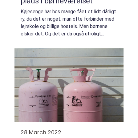
plads i børneværelset
Køjesenge har hos mange fået et lidt dårligt
ry, da det er noget, man ofte forbinder med
lejrskole og billige hostels. Men børnene
elsker det. Og det er da også utroligt
hyggeligt at sove sammen i en køjeseng,
særligt når man er mindre og ikke har br...
28 March 2022