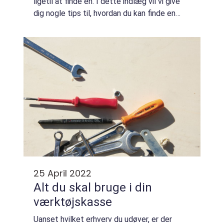
ligetil at finde en. I dette indlæg vil vi give
dig nogle tips til, hvordan du kan finde en
god VVS’er. Kig online I dag skal man ikke
længere bruge en...
25 April 2022
Alt du skal bruge i din
værktøjskasse
Uanset hvilket erhverv du udøver, er der