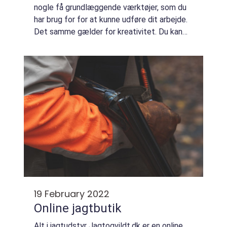
nogle få grundlæggende værktøjer, som du
har brug for for at kunne udføre dit arbejde.
Det samme gælder for kreativitet. Du kan
ikke være meget kreativ uden de rigtige
værktøjer. I dette indlæg vil vi diskuter...
19 February 2022
Online jagtbutik
Alt i jagtudstyr Jagtogvildt.dk er en online