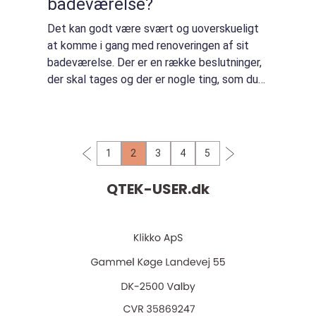
badeværelse?
Det kan godt være svært og uoverskueligt
at komme i gang med renoveringen af sit
badeværelse. Der er en række beslutninger,
der skal tages og der er nogle ting, som du
skal have overvejet inden, du går i gang med
renoveringen af badeværelset. Vi har ...
1
2
3
4
5
QTEK-USER.
dk